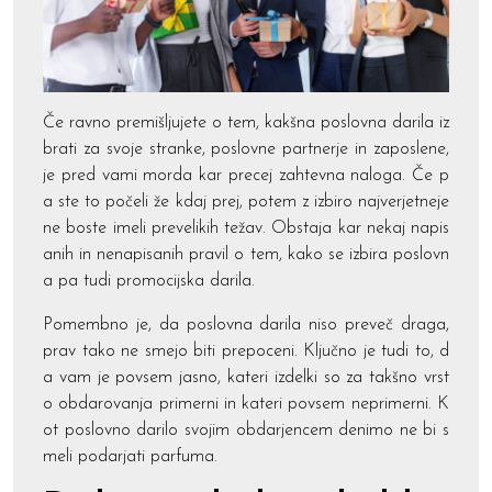
Če ravno premišljujete o tem, kakšna poslovna darila iz
brati za svoje stranke, poslovne partnerje in zaposlene,
je pred vami morda kar precej zahtevna naloga. Če p
a ste to počeli že kdaj prej, potem z izbiro najverjetneje
ne boste imeli prevelikih težav. Obstaja kar nekaj napis
anih in nenapisanih pravil o tem, kako se izbira poslovn
a pa tudi promocijska darila.
Pomembno je, da poslovna darila niso preveč draga,
prav tako ne smejo biti prepoceni. Ključno je tudi to, d
a vam je povsem jasno, kateri izdelki so za takšno vrst
o obdarovanja primerni in kateri povsem neprimerni. K
ot poslovno darilo svojim obdarjencem denimo ne bi s
meli podarjati parfuma.