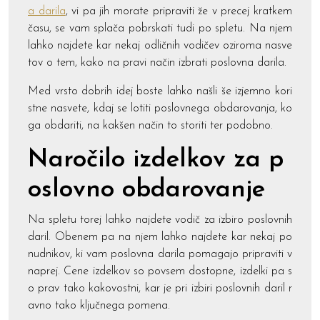
a darila
, vi pa jih morate pripraviti že v precej kratkem
času, se vam splača pobrskati tudi po spletu. Na njem
lahko najdete kar nekaj odličnih vodičev oziroma nasve
tov o tem, kako na pravi način izbrati poslovna darila.
Med vrsto dobrih idej boste lahko našli še izjemno kori
stne nasvete, kdaj se lotiti poslovnega obdarovanja, ko
ga obdariti, na kakšen način to storiti ter podobno.
Naročilo izdelkov za p
oslovno obdarovanje
Na spletu torej lahko najdete vodič za izbiro poslovnih
daril. Obenem pa na njem lahko najdete kar nekaj po
nudnikov, ki vam poslovna darila pomagajo pripraviti v
naprej. Cene izdelkov so povsem dostopne, izdelki pa s
o prav tako kakovostni, kar je pri izbiri poslovnih daril r
avno tako ključnega pomena.