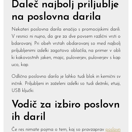
Daleč najbolj priljublje
na poslovna darila
Nekateri poslovna darila enačijo s promocijskimi darili.
V resnici ni nujno, da gre za dve povsem različni vrsti o
bdarovanj. Pri obeh vrstah obdarovanj so med najbolj
priljubljenimi izdelki zagotovo oblačila, na primer v obli
ki kakovostnih jaken, majic, puloverjev, puloverjev s kap
uco, kap.
Odlično poslovno darilo je lahko tudi blok in kemični sv
inčnik. Priljubljeni in zaželeni izdelki so tudi dežniki, etuiji,
USB ključki.
Vodič za izbiro poslovn
ih daril
Če res nimate pojma o tem, kaj so pravzaprav
poslovn