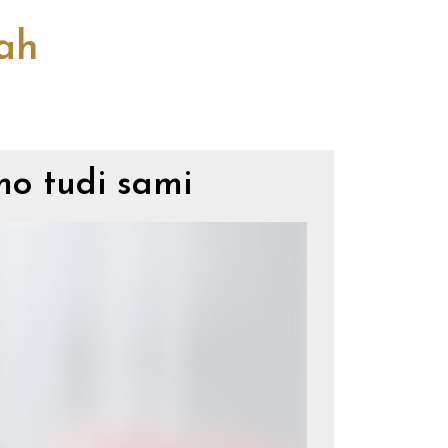
cah
mo tudi sami