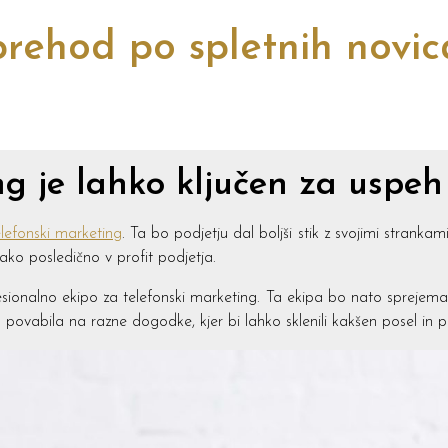
rehod po spletnih novi
ng je lahko ključen za uspeh
elefonski marketing
. Ta bo podjetju dal boljši stik z svojimi strankam
tako posledično v profit podjetja.
esionalno ekipo za telefonski marketing. Ta ekipa bo nato sprejemal
a povabila na razne dogodke, kjer bi lahko sklenili kakšen posel in