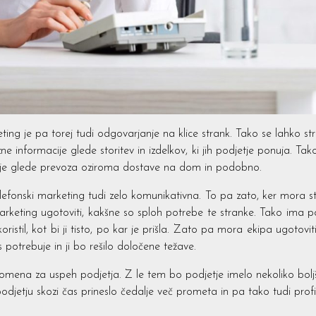
keting je pa torej tudi odgovarjanje na klice strank. Tako se lahko s
ne informacije glede storitev in izdelkov, ki jih podjetje ponuja. T
tanje glede prevoza oziroma dostave na dom in podobno.
efonski marketing tudi zelo komunikativna. To pa zato, ker mora stran
rketing ugotoviti, kakšne so sploh potrebe te stranke. Tako ima po
koristil, kot bi ji tisto, po kar je prišla. Zato pa mora ekipa ugotovit
potrebuje in ji bo rešilo določene težave.
pomena za uspeh podjetja. Z le tem bo podjetje imelo nekoliko bol
podjetju skozi čas prineslo čedalje več prometa in pa tako tudi profi