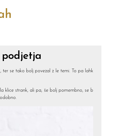
cah
 podjetja
i, ter se tako bolj povezal z le temi. To pa lahk
a klice strank, ali pa, še bolj pomembno, se b
 podobno.