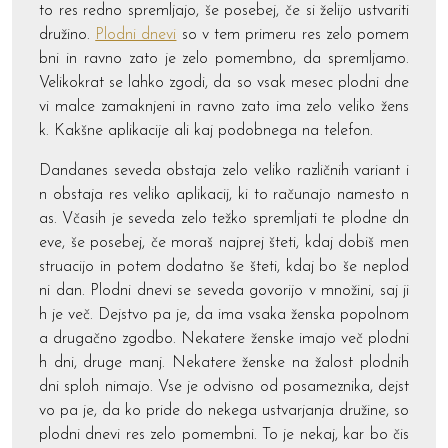
to res redno spremljajo, še posebej, če si želijo ustvariti
družino.
Plodni dnevi
so v tem primeru res zelo pomem
bni in ravno zato je zelo pomembno, da spremljamo.
Velikokrat se lahko zgodi, da so vsak mesec plodni dne
vi malce zamaknjeni in ravno zato ima zelo veliko žens
k. Kakšne aplikacije ali kaj podobnega na telefon.
Dandanes seveda obstaja zelo veliko različnih variant i
n obstaja res veliko aplikacij, ki to računajo namesto n
as. Včasih je seveda zelo težko spremljati te plodne dn
eve, še posebej, če moraš najprej šteti, kdaj dobiš men
struacijo in potem dodatno še šteti, kdaj bo še neplod
ni dan. Plodni dnevi se seveda govorijo v množini, saj ji
h je več. Dejstvo pa je, da ima vsaka ženska popolnom
a drugačno zgodbo. Nekatere ženske imajo več plodni
h dni, druge manj. Nekatere ženske na žalost plodnih
dni sploh nimajo. Vse je odvisno od posameznika, dejst
vo pa je, da ko pride do nekega ustvarjanja družine, so
plodni dnevi res zelo pomembni. To je nekaj, kar bo čis