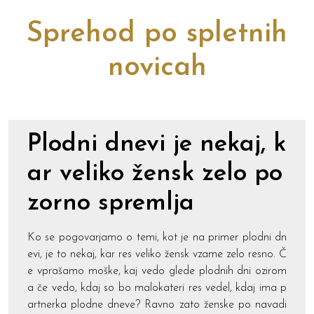
Sprehod po spletnih
novicah
Plodni dnevi je nekaj, k
ar veliko žensk zelo po
zorno spremlja
Ko se pogovarjamo o temi, kot je na primer plodni dn
evi, je to nekaj, kar res veliko žensk vzame zelo resno. Č
e vprašamo moške, kaj vedo glede plodnih dni ozirom
a če vedo, kdaj so bo malokateri res vedel, kdaj ima p
artnerka plodne dneve? Ravno zato ženske po navadi