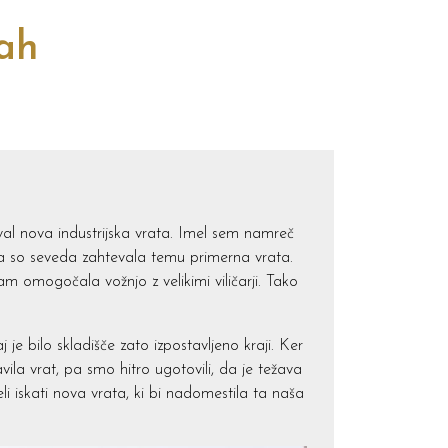
cah
val nova industrijska vrata. Imel sem namreč
 pa so seveda zahtevala temu primerna vrata.
nam omogočala vožnjo z velikimi viličarji. Tako
je bilo skladišče zato izpostavljeno kraji. Ker
ila vrat, pa smo hitro ugotovili, da je težava
li iskati nova vrata, ki bi nadomestila ta naša