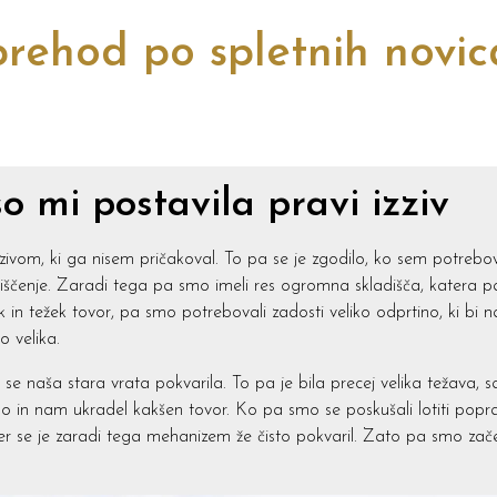
rehod po spletnih novi
so mi postavila pravi izziv
zzivom, ki ga nisem pričakoval. To pa se je zgodilo, ko sem potrebo
skladiščenje. Zaradi tega pa smo imeli res ogromna skladišča, katera
ik in težek tovor, pa smo potrebovali zadosti veliko odprtino, ki bi 
o velika.
e naša stara vrata pokvarila. To pa je bila precej velika težava, saj 
do in nam ukradel kakšen tovor. Ko pa smo se poskušali lotiti poprav
 ter se je zaradi tega mehanizem že čisto pokvaril. Zato pa smo zače