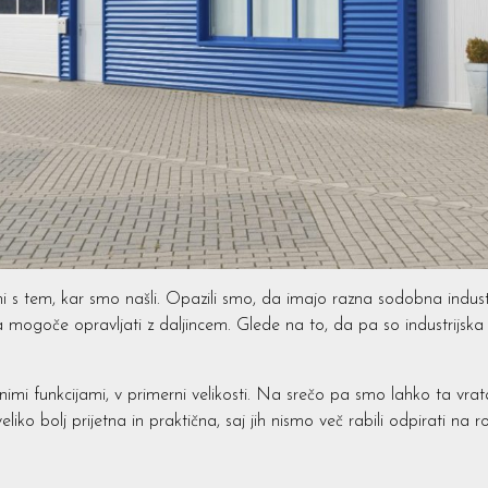
jni s tem, kar smo našli. Opazili smo, da imajo razna sodobna indust
rata mogoče opravljati z daljincem. Glede na to, da pa so industrijska
mi funkcijami, v primerni velikosti. Na srečo pa smo lahko ta vrata d
liko bolj prijetna in praktična, saj jih nismo več rabili odpirati na 