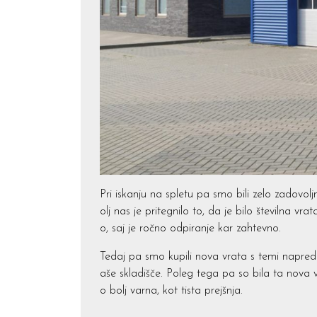
Pri iskanju na spletu pa smo bili zelo zadovol
olj nas je pritegnilo to, da je bilo številna v
o, saj je ročno odpiranje kar zahtevno.
Tedaj pa smo kupili nova vrata s temi napredni
aše skladišče. Poleg tega pa so bila ta nova ve
o bolj varna, kot tista prejšnja.