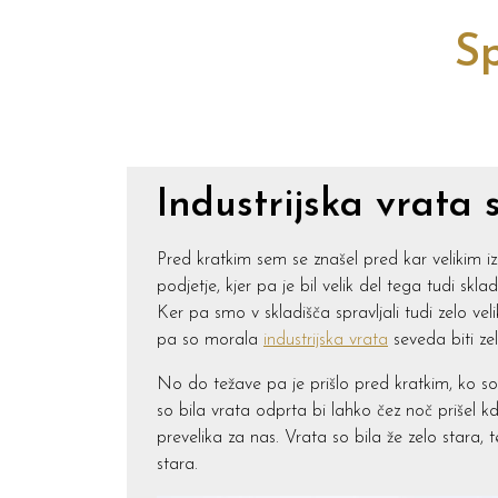
Sp
Industrijska vrata 
Pred kratkim sem se znašel pred kar velikim i
podjetje, kjer pa je bil velik del tega tudi 
Ker pa smo v skladišča spravljali tudi zelo vel
pa so morala
industrijska vrata
seveda biti zel
No do težave pa je prišlo pred kratkim, ko so s
so bila vrata odprta bi lahko čez noč prišel k
prevelika za nas. Vrata so bila že zelo stara,
stara.