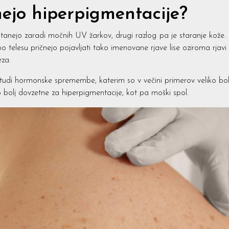
ejo hiperpigmentacije?
nejo zaradi močnih UV žarkov, drugi razlog pa je staranje kože. O
o telesu pričnejo pojavljati tako imenovane rjave lise oziroma rjav
eza.
tudi hormonske spremembe, katerim so v večini primerov veliko bol
o bolj dovzetne za hiperpigmentacije, kot pa moški spol.