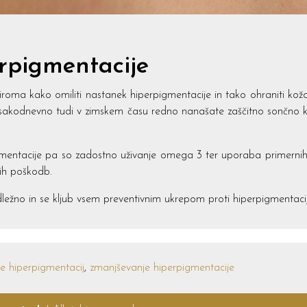
rpigmentacije
ziroma kako omiliti nastanek hiperpigmentacije in tako ohraniti ko
vsakodnevno tudi v zimskem času redno nanašate zaščitno sončno 
entacije pa so zadostno uživanje omega 3 ter uporaba primernih ko
ih poškodb.
adležno in se kljub vsem preventivnim ukrepom proti hiperpigmentaci
je hiperpigmentacij
,
zmanjševanje hiperpigmentacije