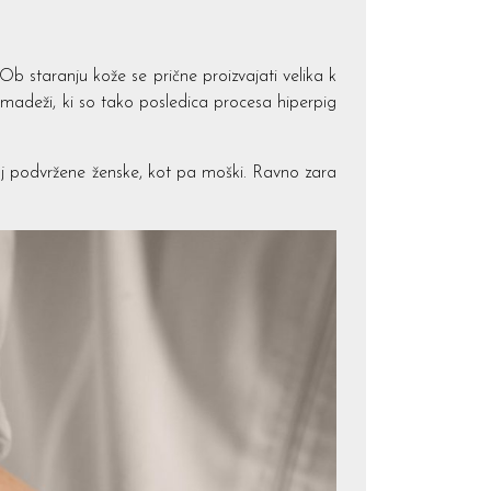
b staranju kože se prične proizvajati velika k
i madeži, ki so tako posledica procesa hiperpig
j podvržene ženske, kot pa moški. Ravno zara