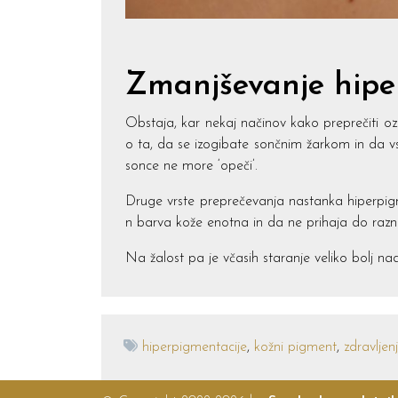
Zmanjševanje hipe
Obstaja, kar nekaj načinov kako preprečiti o
o ta, da se izogibate sončnim žarkom in da 
sonce ne more ‘opeči’.
Druge vrste preprečevanja nastanka hiperpigm
n barva kože enotna in da ne prihaja do razn
Na žalost pa je včasih staranje veliko bolj n
hiperpigmentacije
,
kožni pigment
,
zdravljen