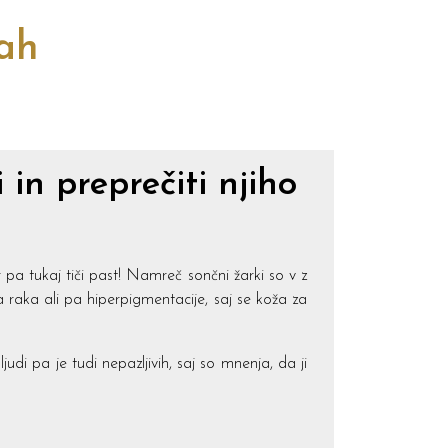
cah
 in preprečiti njiho
 pa tukaj tiči past! Namreč sončni žarki so v z
a raka ali pa hiperpigmentacije, saj se koža za
udi pa je tudi nepazljivih, saj so mnenja, da ji