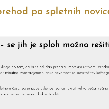
rehod po spletnih novi
 se jih je sploh možno rešiti
r kličejo po tem, da bi se cel dan predajali morskim užitkom. Vendar
 par minutna izpostavljenost, lahko nevarnost za povzročitev kožneg
etnem času, saj je izpostavljenost soncu takrat veliko večja, večina lj
ne kreme res ne more nikakor škoditi.