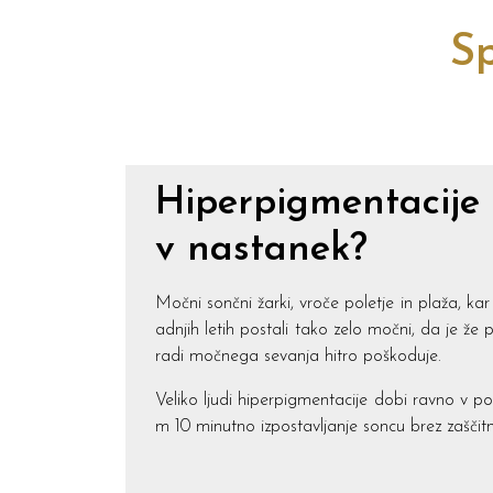
Sp
Hiperpigmentacije –
v nastanek?
Močni sončni žarki, vroče poletje in plaža, ka
adnjih letih postali tako zelo močni, da je že
radi močnega sevanja hitro poškoduje.
Veliko ljudi hiperpigmentacije dobi ravno v pol
m 10 minutno izpostavljanje soncu brez zaščit