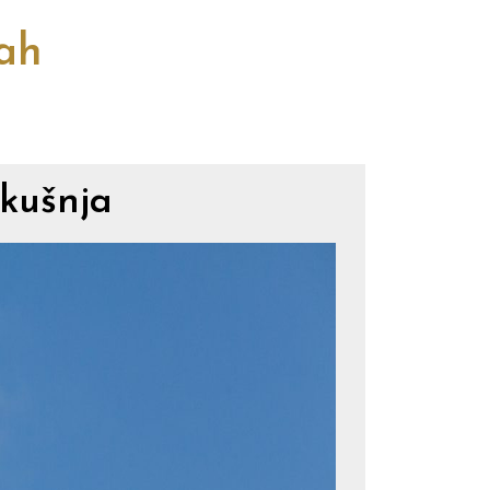
cah
zkušnja