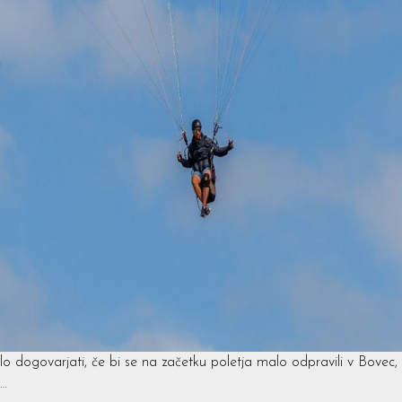
alo dogovarjati, če bi se na začetku poletja malo odpravili v Bovec,
o…