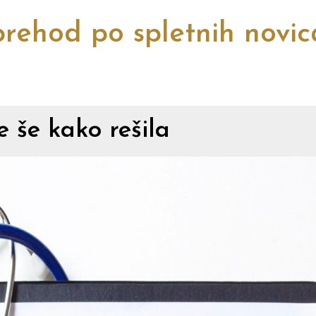
rehod po spletnih novi
 še kako rešila