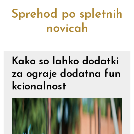
Sprehod po spletnih
novicah
Kako so lahko dodatki
za ograje dodatna fun
kcionalnost