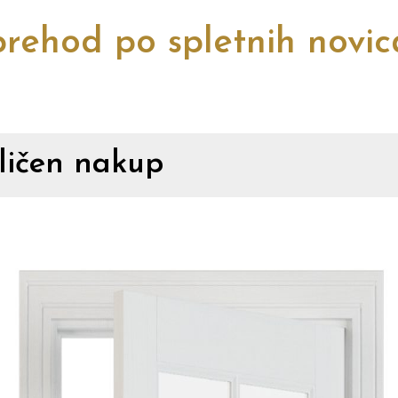
rehod po spletnih novi
dličen nakup