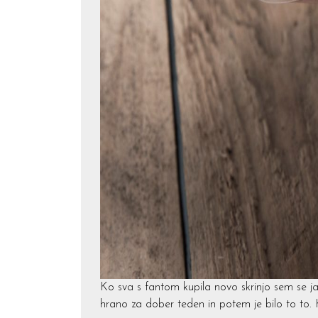
Ko sva s fantom kupila novo skrinjo sem se ja
hrano za dober teden in potem je bilo to to.