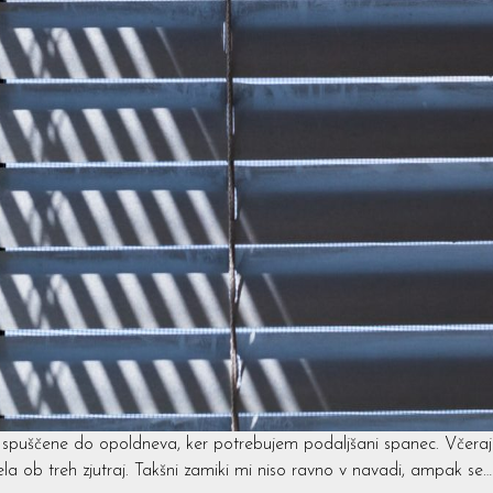
 spuščene do opoldneva, ker potrebujem podaljšani spanec. Včeraj j
a ob treh zjutraj. Takšni zamiki mi niso ravno v navadi, ampak se…