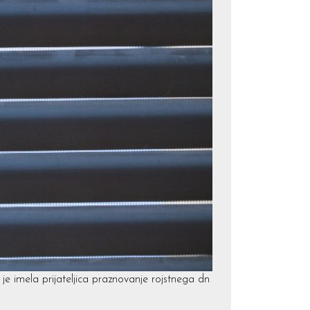
e imela prijateljica praznovanje rojstnega dn