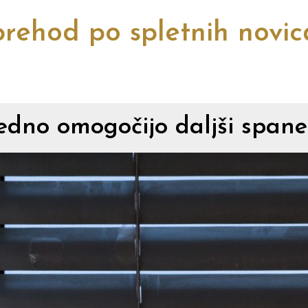
rehod po spletnih novi
edno omogočijo daljši spanec