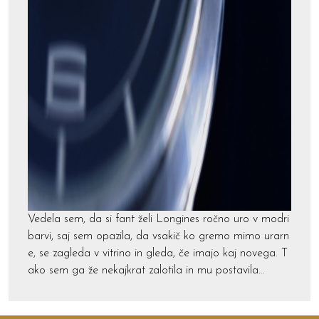
Vedela sem, da si fant želi Longines ročno uro v modri
barvi, saj sem opazila, da vsakič ko gremo mimo urarn
e, se zagleda v vitrino in gleda, če imajo kaj novega. T
ako sem ga že nekajkrat zalotila in mu postavila…