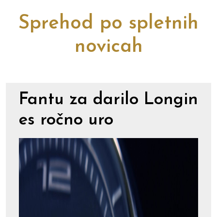
Sprehod po spletnih
novicah
Fantu za darilo Longin
es ročno uro