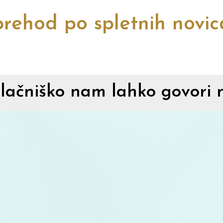
rehod po spletnih novi
ačniško nam lahko govori 