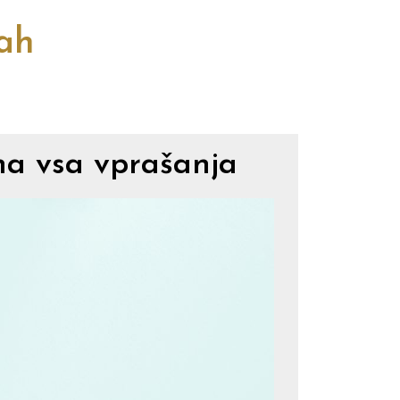
cah
na vsa vprašanja